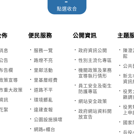
公佈
便民服務
公開資訊
主題
消息
服務一覽
政府資訊公開
陳澄
館
公告
路燈不亮
性別主流化專區
公共
布告欄
里鄰活動
機關政策及業務
宣導執行情形
新北
政策宣導
里基層經費
資訊
員工安全及衛生
市重大政策
道路不平
防護專區
役男
籍調
資訊
環境髒亂
網站安全政策
役男
花絮
違建查報
政府網站資料開
上申
放宣告
公園設施損壞
國家
網路e櫃台
兵役