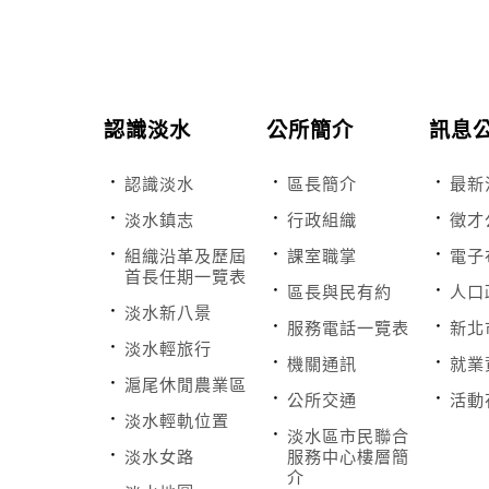
認識淡水
公所簡介
訊息
認識淡水
區長簡介
最新
淡水鎮志
行政組織
徵才
組織沿革及歷屆
課室職掌
電子
首長任期一覽表
區長與民有約
人口
淡水新八景
服務電話一覽表
新北
淡水輕旅行
機關通訊
就業
滬尾休閒農業區
公所交通
活動
淡水輕軌位置
淡水區市民聯合
淡水女路
服務中心樓層簡
介