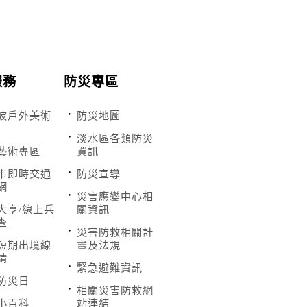
服務
防災專區
波戶外美術
防災地圖
淡水區各類防災
藝術專區
資訊
市即時交通
防災宣導
網
災害應變中心相
大亨/線上兵
關資訊
查
災害防救相關計
短期出境線
畫及法規
請
緊急避難資訊
防災日
相關災害防救網
小百科
站連結