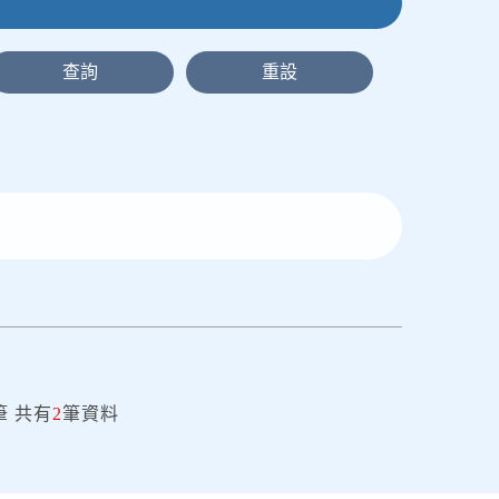
筆
共有
2
筆資料