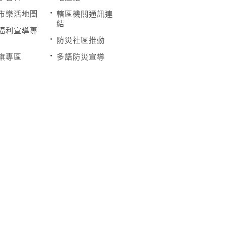
市樂活地圖
轄區機關通訊連
結
褔利宣導專
防災社區推動
旗專區
多語防災宣導