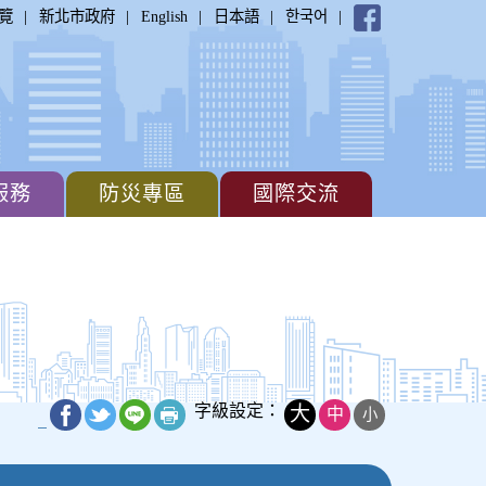
|
|
|
|
|
覽
新北市政府
English
日本語
한국어
服務
防災專區
國際交流
字級設定：
大
中
小
_