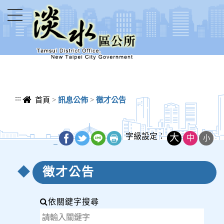
進入內容區塊
:::
首頁
>
訊息公佈
>
徵才公告
字級設定：
大
中
小
_
徵才公告
依關鍵字搜尋