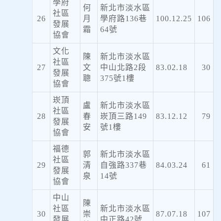
學府
何
新北市淡水區
社區
26
月
學府路136巷
100.12.25
106
發展
霜
64號
協會
文化
陳
新北市淡水區
社區
27
文
中山北路2段
83.02.18
30
發展
聰
375號1樓
協會
崁頂
盧
新北市淡水區
社區
28
春
崁頂三路149
83.12.12
79
發展
安
號1樓
協會
福德
郭
新北市淡水區
社區
29
清
自強路337巷
84.03.24
61
發展
泉
14號
協會
中山
陳
社區
新北市淡水區
30
崇
87.07.18
107
發展
中正路42號