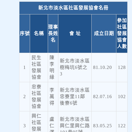
新北市淡水區社區發展協會名冊
參加
理事
社區
序號
名稱
長姓
會 址
成立日期
發展
名
協會
人數
民生
陳
新北市淡水區
社區
李
1
樹梅坑6號之
81.10.20
128
發展
明
3
協會
緣
忠寮
李
新北市淡水區
社區
2
萬
忠寮里11鄰
82.07.16
102
發展
得
後寮6號
協會
興仁
盧
新北市淡水區
社區
3
仁
興仁里興仁路
83.05.25
122
發展