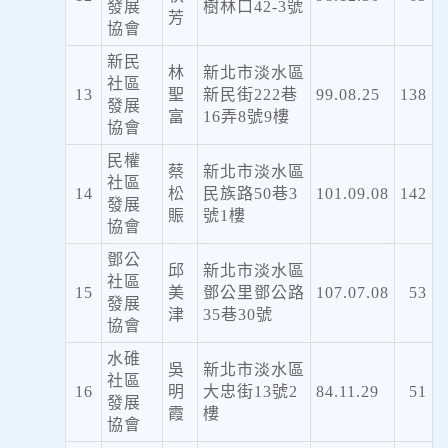
發展
樹林口42-3號
芳
協會
新民
林
新北市淡水區
社區
13
聖
新民街222巷
99.08.25
138
發展
富
16弄8號9樓
協會
民權
蔡
新北市淡水區
社區
14
松
民族路50巷3
101.09.08
142
發展
賑
號1樓
協會
鄧公
邱
新北市淡水區
社區
15
美
鄧公里鄧公路
107.07.08
53
發展
津
35巷30號
協會
水碓
吳
新北市淡水區
社區
16
明
大忠街13號2
84.11.29
51
發展
霞
樓
協會