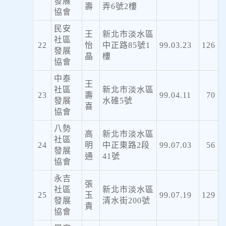
發展
壽
弄6號2樓
協會
民安
王
新北市淡水區
社區
22
怡
中正路85號1
99.03.23
126
發展
晶
樓
協會
中泰
王
社區
新北市淡水區
23
壽
99.04.11
70
發展
水碓5號
喜
協會
八勢
高
新北市淡水區
社區
24
明
中正東路2段
99.07.03
56
發展
通
41號
協會
永吉
張
社區
新北市淡水區
25
玉
99.07.19
129
發展
清水街200號
貴
協會