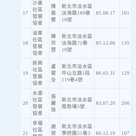
沙崙
陳
新北市淡水區
社區
17
振
淡海路189巷
85.06.17
101
發展
豐
10號
協會
油車
陳
新北市淡水區
社區
18
宗
淡海路72巷
85.12.06
135
發展
慧
10號
協會
新興
盧
新北市淡水區
社區
19
寶
中山北路1段
86.03.31
129
發展
全
119巷4號
協會
水源
張
社區
新北市淡水區
20
麗
83.07.20
200
發展
南勢埔5號
珠
協會
幸福
謝
新北市淡水區
社區
21
榮
學府路51巷3
86.12.10
107