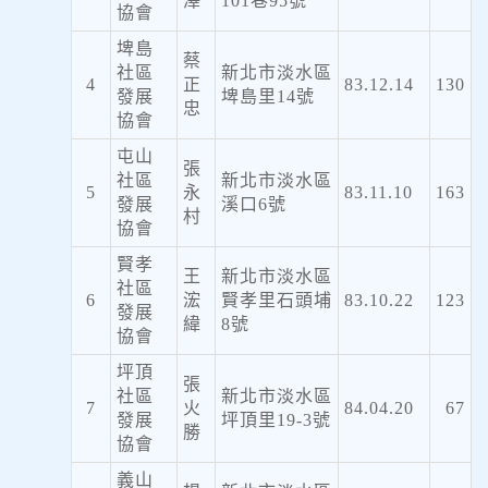
澤
101巷95號
協會
埤島
蔡
社區
新北市淡水區
4
正
83.12.14
130
發展
埤島里14號
忠
協會
屯山
張
社區
新北市淡水區
5
永
83.11.10
163
發展
溪口6號
村
協會
賢孝
王
新北市淡水區
社區
6
浤
賢孝里石頭埔
83.10.22
123
發展
緯
8號
協會
坪頂
張
社區
新北市淡水區
7
火
84.04.20
67
發展
坪頂里19-3號
勝
協會
義山