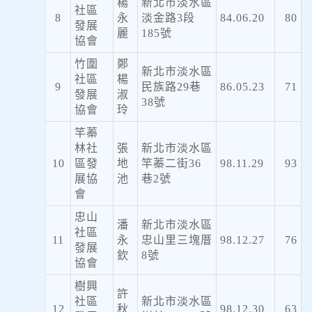
楊
新北市淡水區
社區
8
永
淡金路3段
84.06.20
80
發展
麗
185號
協會
竹圍
鄭
新北市淡水區
社區
楊
9
民族路29巷
86.05.23
71
發展
淑
38號
協會
玲
竿蓁
林社
張
新北市淡水區
10
區發
地
竿蓁二街36
98.11.29
93
展協
池
巷2號
會
忠山
潘
新北市淡水區
社區
11
永
忠山里三塊厝
98.12.27
76
發展
欽
8號
協會
樹興
許
社區
新北市淡水區
12
秋
98.12.30
63