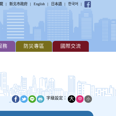
|
|
|
|
|
覽
新北市政府
English
日本語
한국어
服務
防災專區
國際交流
字級設定：
大
中
小
_