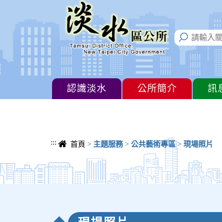
進入內容區塊
認識淡水
公所簡介
訊
:::
首頁
>
主題服務
>
公共藝術專區
>
現場照片