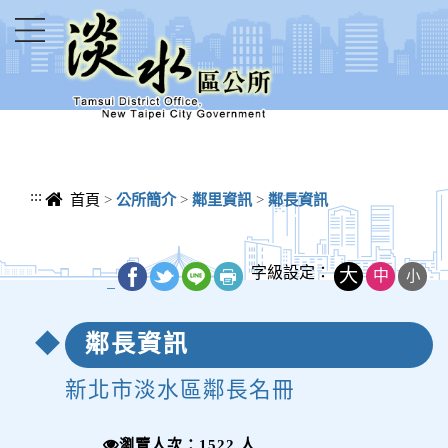
進入內容區塊
:::
首頁
>
公所簡介
>
鄰里資訊
>
鄰長資訊
字級設定：
大
中
小
_
鄰長資訊
新北市淡水區鄰長名冊
瀏覽人次：1522 人