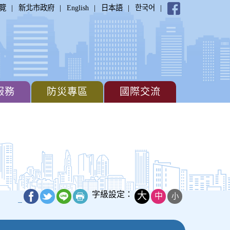
|
|
|
|
|
覽
新北市政府
English
日本語
한국어
服務
防災專區
國際交流
字級設定：
大
中
小
_