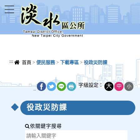
進入內容區塊
:::
首頁
>
便民服務
>
下載專區
>
役政災防課
字級設定：
大
中
小
_
役政災防課
依關鍵字搜尋