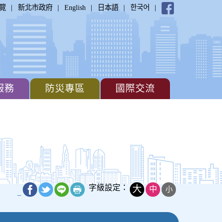
|
|
|
|
|
覽
新北市政府
English
日本語
한국어
服務
防災專區
國際交流
字級設定：
大
中
小
_