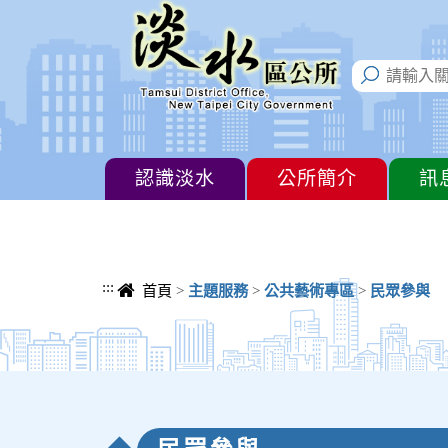
進入內容區塊
認識淡水
公所簡介
訊
:::
首頁
>
主題服務
>
公共藝術專區
>
民眾參與