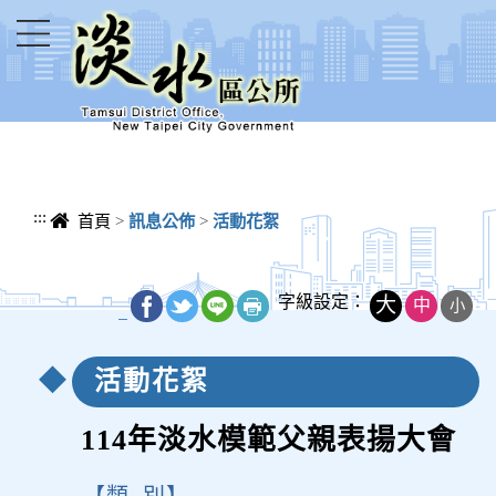
進入內容區塊
:::
首頁
>
訊息公佈
>
活動花絮
字級設定：
大
中
小
_
活動花絮
114年淡水模範父親表揚大會